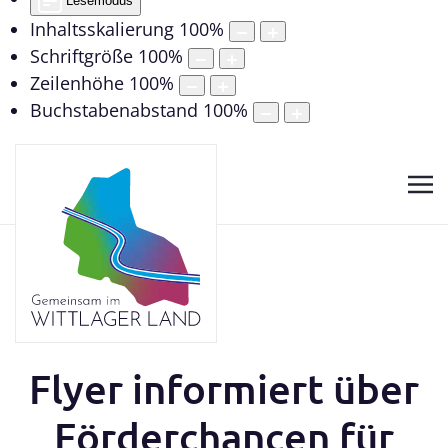
Lesemodus
Inhaltsskalierung
100
%
Schriftgröße
100
%
Zeilenhöhe
100
%
Buchstabenabstand
100
%
Flyer informiert über
Förderchancen für