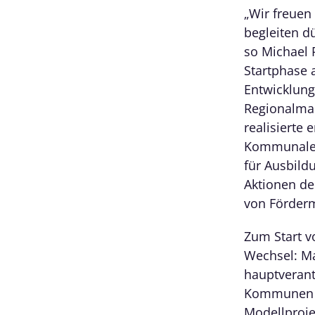
„Wir freuen
begleiten dü
so Michael 
Startphase 
Entwicklung
Regionalman
realisierte
Kommunale 
für Ausbild
Aktionen de
von Förderm
Zum Start v
Wechsel: Ma
hauptverant
Kommunen b
Modellproje