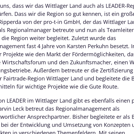
 uns, dass wir das Wittlager Land auch als LEADER-Re
rfen. Dass wir die Region so gut kennen, ist ein große
Ripperda von der pro-t-in GmbH, der das Wittlager La
als Regionalmanager betreute und nun als Teamleiter
 die Region weiter begleitet. Zuletzt wurde das
agement fast 4 Jahre von Karsten Perkuhn besetzt. In
 er Projekte wie den Markt der Fördermöglichkeiten, da
Wirtschaftsforum und den Zukunftsmacher, einen 
ungsbetriebe. Außerdem betreute er die Zertifizierun
r Fairtrade-Region Wittlager Land und begleitete die
itteln für wichtige Projekte wie die Gute Route.
on LEADER im Wittlager Land gibt es ebenfalls einen 
rvin Leck betreut das Regionalmanagement als
wortlicher Ansprechpartner. Bisher begleitete er als 
ei der Entwicklung und Umsetzung von Konzepten 
kten in verschiedenen Themenfeldern. Mit seinen