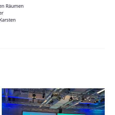
chen Räumen
er
 Karsten