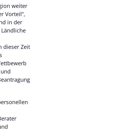
gion weiter
r Vorteil“,
nd in der
 Ländliche
 dieser Zeit
s
Wettbewerb
g und
 Beantragung
personellen
Berater
und