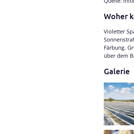
Quelle: inf
Woher k
Violetter Sp
Sonnenstrah
Färbung. Gr
über dem B
Galerie