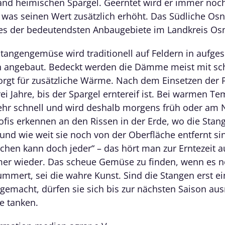
and heimischen Spargel. Geerntet wird er immer noch
 was seinen Wert zusätzlich erhöht. Das Südliche Os
nes der bedeutendsten Anbaugebiete im Landkreis Os
tangengemüse wird traditionell auf Feldern in aufge
angebaut. Bedeckt werden die Dämme meist mit sc
sorgt für zusätzliche Wärme. Nach dem Einsetzen der 
ei Jahre, bis der Spargel erntereif ist. Bei warmen T
sehr schnell und wird deshalb morgens früh oder am
rofis erkennen an den Rissen in der Erde, wo die Stan
 und wie weit sie noch von der Oberfläche entfernt si
echen kann doch jeder“ – das hört man zur Erntezeit a
er wieder. Das scheue Gemüse zu finden, wenn es 
mmert, sei die wahre Kunst. Sind die Stangen erst e
 gemacht, dürfen sie sich bis zur nächsten Saison au
e tanken.