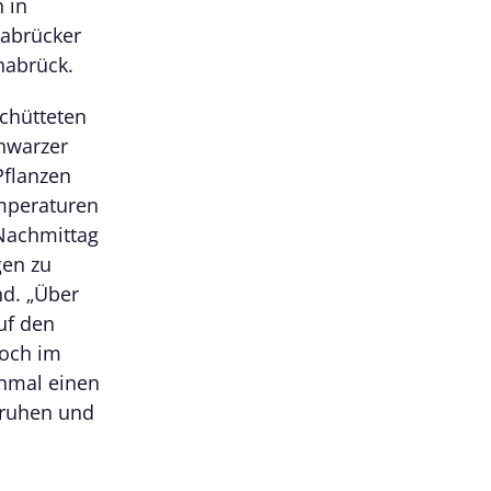
 in
nabrücker
nabrück.
schütteten
hwarzer
Pflanzen
emperaturen
 Nachmittag
gen zu
nd. „Über
uf den
noch im
inmal einen
sruhen und