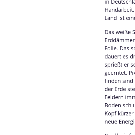
in Deutschl
Handarbeit,
Land ist ei
Das weiße S
Erddämmen 
Folie. Das 
dauert es dr
sprießt er 
geerntet. P
finden sind
der Erde st
Feldern imm
Boden schlu
Kopf kürzer
neue Energi