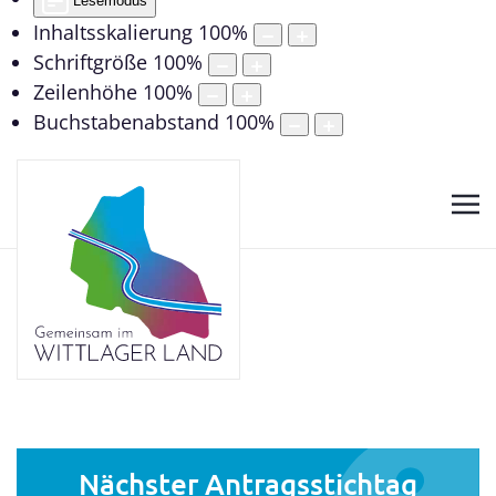
Lesemodus
Inhaltsskalierung
100
%
Schriftgröße
100
%
Zeilenhöhe
100
%
Buchstabenabstand
100
%
Nächster Antragsstichtag