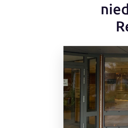
nie
R