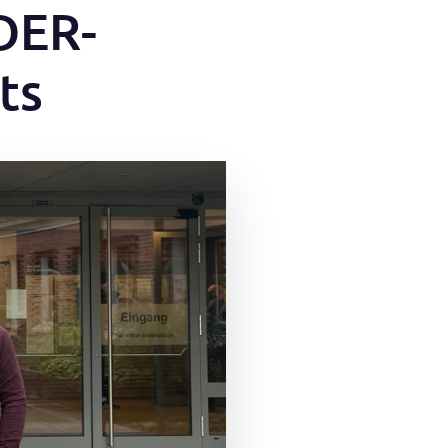
DER-
ts