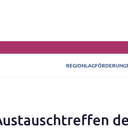
REGION
LAG
FÖRDERUNG
Austauschtreffen de