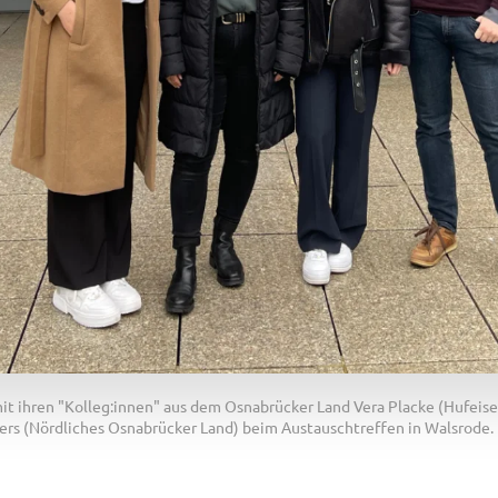
t ihren "Kolleg:innen" aus dem Osnabrücker Land Vera Placke (Hufeisen
ers (Nördliches Osnabrücker Land) beim Austauschtreffen in Walsrode.