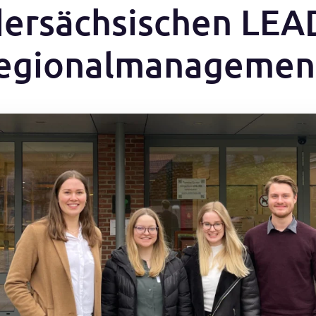
dersächsischen LEA
egionalmanagemen