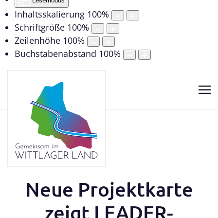
Lesemodus
Inhaltsskalierung
100
%
Schriftgröße
100
%
Zeilenhöhe
100
%
Buchstabenabstand
100
%
Neue Projektkarte
zeigt LEADER-