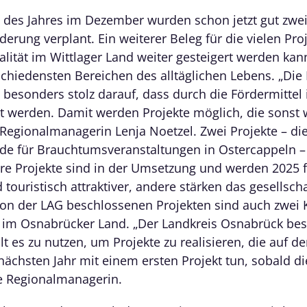
g des Jahres im Dezember wurden schon jetzt gut zwei 
erung verplant. Ein weiterer Beleg für die vielen Proj
lität im Wittlager Land weiter gesteigert werden kan
chiedensten Bereichen des alltäglichen Lebens. „Die
esonders stolz darauf, dass durch die Fördermittel 
 werden. Damit werden Projekte möglich, die sonst 
t Regionalmanagerin Lenja Noetzel. Zwei Projekte – d
de für Brauchtumsveranstaltungen in Ostercappeln 
re Projekte sind in der Umsetzung und werden 2025 f
touristisch attraktiver, andere stärken das gesellsch
on der LAG beschlossenen Projekten sind auch zwei 
im Osnabrücker Land. „Der Landkreis Osnabrück best
ilt es zu nutzen, um Projekte zu realisieren, die auf 
nächsten Jahr mit einem ersten Projekt tun, sobald di
e Regionalmanagerin.