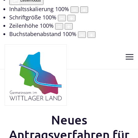
Lesemodus
Inhaltsskalierung
100
%
Schriftgröße
100
%
Zeilenhöhe
100
%
Buchstabenabstand
100
%
Neues
Antragsverfahren für